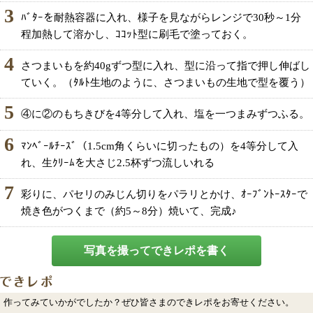
3
ﾊﾞﾀｰを耐熱容器に入れ、様子を見ながらレンジで30秒～1分
程加熱して溶かし、ｺｺｯﾄ型に刷毛で塗っておく。
4
さつまいもを約40gずつ型に入れ、型に沿って指で押し伸ばし
ていく。（ﾀﾙﾄ生地のように、さつまいもの生地で型を覆う）
5
④に②のもちきびを4等分して入れ、塩を一つまみずつふる。
6
ﾏﾝﾍﾞｰﾙﾁｰｽﾞ（1.5cm角くらいに切ったもの）を4等分して入
れ、生ｸﾘｰﾑを大さじ2.5杯ずつ流しいれる
7
彩りに、パセリのみじん切りをパラリとかけ、ｵｰﾌﾞﾝﾄｰｽﾀｰで
焼き色がつくまで（約5～8分）焼いて、完成♪
写真を撮ってできレポを書く
作ってみていかがでしたか？ぜひ皆さまのできレポをお寄せください。