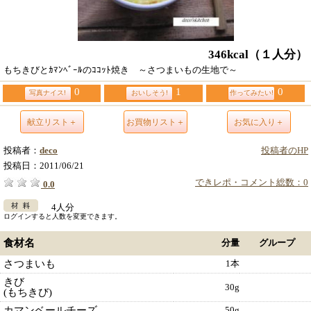
346kcal
（１人分）
もちきびとｶﾏﾝﾍﾞｰﾙのｺｺｯﾄ焼き ～さつまいもの生地で～
0
1
0
写真ナイス!
おいしそう!
作ってみたい!
献立リスト＋
お買物リスト＋
お気に入り＋
投稿者：
deco
投稿者のHP
投稿日：
2011/06/21
できレポ・コメント総数：0
0.0
4人分
ログインすると人数を変更できます。
食材名
分量
グループ
さつまいも
1本
きび
30g
(もちきび)
カマンベールチーズ
50g