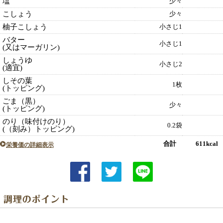
塩
少々
こしょう
少々
柚子こしょう
小さじ1
バター
小さじ1
(又はマーガリン)
しょうゆ
小さじ2
(適宜)
しその葉
1枚
(トッピング)
ごま（黒）
少々
(トッピング)
のり（味付けのり）
0.2袋
(（刻み）トッピング)
合計 611kcal
栄養価の詳細表示