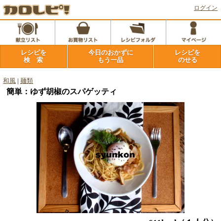
ログイン
レシピを
今日のおかずに
レシピを
検 索
もう一品
のせる
和風
|
麺類
簡単：ゆず胡椒のスパゲッティ