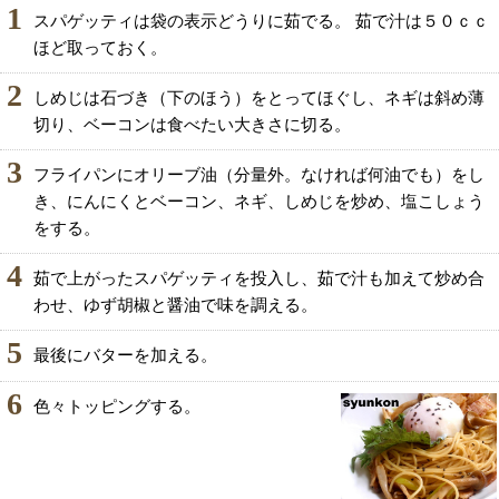
1
スパゲッティは袋の表示どうりに茹でる。 茹で汁は５０ｃｃ
ほど取っておく。
2
しめじは石づき（下のほう）をとってほぐし、ネギは斜め薄
切り、ベーコンは食べたい大きさに切る。
3
フライパンにオリーブ油（分量外。なければ何油でも）をし
き、にんにくとベーコン、ネギ、しめじを炒め、塩こしょう
をする。
4
茹で上がったスパゲッティを投入し、茹で汁も加えて炒め合
わせ、ゆず胡椒と醤油で味を調える。
5
最後にバターを加える。
6
色々トッピングする。