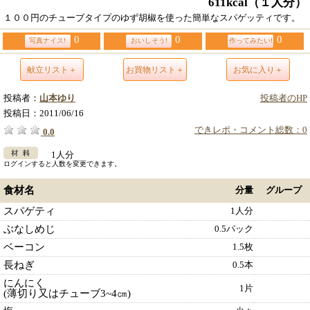
611kcal
（１人分）
１００円のチューブタイプのゆず胡椒を使った簡単なスパゲッティです。
0
0
0
写真ナイス!
おいしそう!
作ってみたい!
献立リスト＋
お買物リスト＋
お気に入り＋
投稿者：
山本ゆり
投稿者のHP
投稿日：
2011/06/16
できレポ・コメント総数：0
0.0
1人分
ログインすると人数を変更できます。
食材名
分量
グループ
スパゲティ
1人分
ぶなしめじ
0.5パック
ベーコン
1.5枚
長ねぎ
0.5本
にんにく
1片
(薄切り又はチューブ3~4㎝)