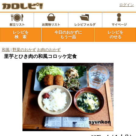
ログイン
レシピを
今日のおかずに
レシピを
検 索
もう一品
のせる
和風
|
野菜のおかず
お肉のおかず
里芋とひき肉の和風コロッケ定食