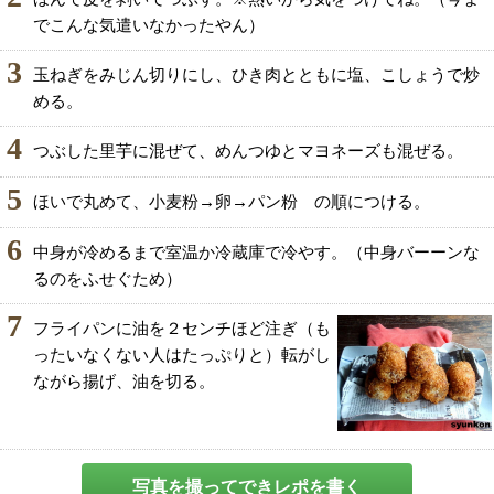
でこんな気遣いなかったやん）
3
玉ねぎをみじん切りにし、ひき肉とともに塩、こしょうで炒
める。
4
つぶした里芋に混ぜて、めんつゆとマヨネーズも混ぜる。
5
ほいで丸めて、小麦粉→卵→パン粉 の順につける。
6
中身が冷めるまで室温か冷蔵庫で冷やす。（中身バーーンな
るのをふせぐため）
7
フライパンに油を２センチほど注ぎ（も
ったいなくない人はたっぷりと）転がし
ながら揚げ、油を切る。
写真を撮ってできレポを書く