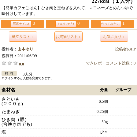
227kcal
（１人分）
【簡単カフェごはん】ひき肉と玉ねぎを入れて、マヨネーズとめんつゆで
味付けしています。
0
0
1
写真ナイス!
おいしそう!
作ってみたい!
献立リスト＋
お買物リスト＋
お気に入り＋
投稿者：
山本ゆり
投稿者のHP
投稿日：
2011/06/09
できレポ・コメント総数：0
0.0
3人分
ログインすると人数を変更できます。
食材名
分量
グループ
さといも
6.5個
(２００ｇ)
たまねぎ
0.25個
ひき肉（豚）
50g
(合挽き肉でも)
塩
少々