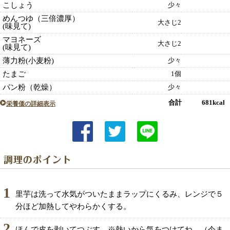
こしょう
少々
めんつゆ（三倍濃厚）
大さじ2
(味見て)
マヨネーズ
大さじ2
(味見て)
薄力粉(小麦粉)
少々
たまご
1個
パン粉（乾燥）
少々
合計 681kcal
栄養価の詳細表示
1
里芋は洗って水気がついたままラップにくるみ、レンジで５
分ほど加熱してやわらかくする。
2
ほんで皮を剥いてつぶす。※熱いから気をつけてね。（今ま