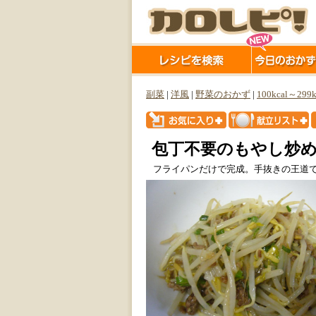
副菜
|
洋風
|
野菜のおかず
|
100kcal～299k
包丁不要のもやし炒
フライパンだけで完成。手抜きの王道