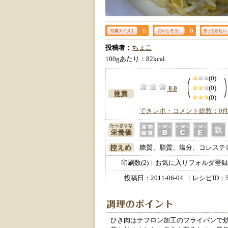
0
0
投稿者：
ちょこ
100gあたり：82kcal
(0)
(0)
0.0
(0)
できレポ・コメント総数：0
糖質、脂質、塩分、コレステ
印刷数(2)｜お気に入りフォルダ登録数
投稿日：
2011-06-04
｜レシピID：5
ひき肉はテフロン加工のフライパンで