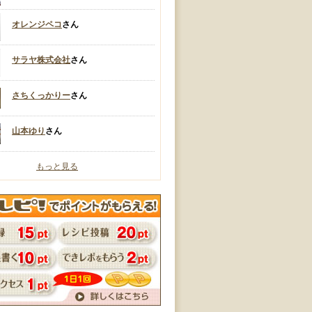
オレンジペコ
さん
サラヤ株式会社
さん
さちくっかりー
さん
山本ゆり
さん
もっと見る