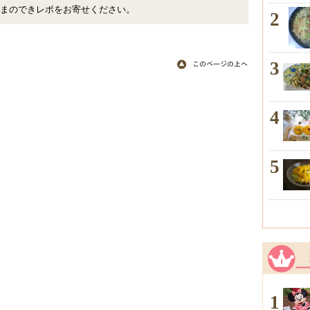
まのできレポをお寄せください。
2
3
4
5
1