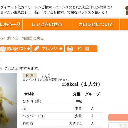
ダイエット低カロリーレシピ検索・バランスのとれた献立作りが簡単に！
食べたい主菜にもう一品♪「付け合せ検索」で栄養バランスを整える！
cal
|
約15分
|
前画面に戻る
め
で、ごはんがすすみます。
2人分
ログインすると人数を変更できます。
159kcal
（１人分）
食材名
分量
グループ
100g
ひき肉（豚）
少量
Ａ
塩
少量
Ａ
ペッパー（白）
大さじ1
Ａ
料理酒