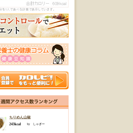
ちりめん山椒
243kcal
by しゃぎー