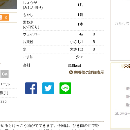
しょうが
1片
(みじん切り)
1袋
もやし
0
葉ねぎ
1本
(小口切り)
4g
Ｂ
ウェイパー
小さじ1
Ｂ
片栗粉
大さじ2
Ｂ
水
少々
ごま油
件
合計
318kcal
栄養価の詳細表示
ロール
(1)
335
炒めるとけっこう油がでてきます。今回は、ひき肉の油で野