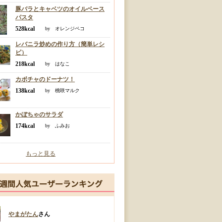
豚バラとキャベツのオイルベース
パスタ
528kcal
by オレンジペコ
レバニラ炒めの作り方（簡単レシ
ピ）
218kcal
by はなこ
カボチャのドーナツ！
138kcal
by 桃咲マルク
かぼちゃのサラダ
174kcal
by ふみお
もっと見る
やまがたん
さん