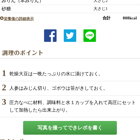
みりん（本みりん）
大さじ2
砂糖
大さじ1
合計 808kcal
栄養価の詳細表示
1
乾燥大豆は一晩たっぷりの水に漬けておく。
2
人参はみじん切り、ゴボウは笹がきしておく。
3
圧力なべに材料、調味料と水１カップを入れて高圧にセット
して加熱したら出来上がり。
写真を撮ってできレポを書く