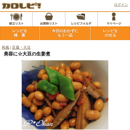
ログイン
レシピを
今日のおかずに
レシピを
検 索
もう一品
のせる
和風
|
豆腐・大豆
美容に☆大豆の生姜煮