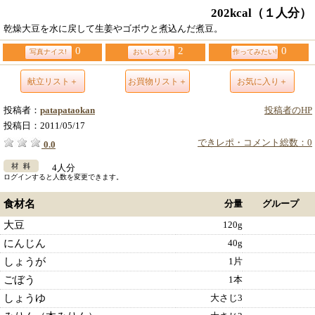
202kcal
（１人分）
乾燥大豆を水に戻して生姜やゴボウと煮込んだ煮豆。
0
2
0
写真ナイス!
おいしそう!
作ってみたい!
献立リスト＋
お買物リスト＋
お気に入り＋
投稿者：
patapataokan
投稿者のHP
投稿日：
2011/05/17
できレポ・コメント総数：0
0.0
4人分
ログインすると人数を変更できます。
食材名
分量
グループ
大豆
120g
にんじん
40g
しょうが
1片
ごぼう
1本
しょうゆ
大さじ3