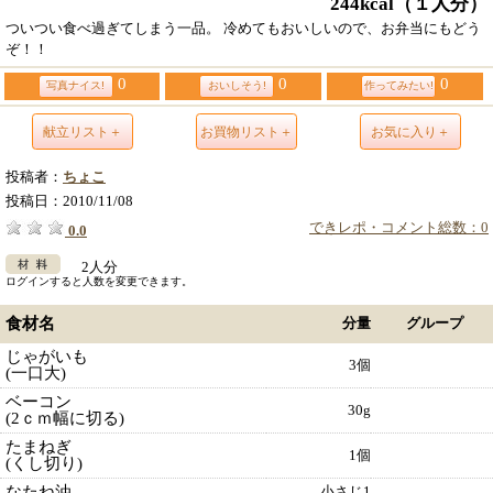
244kcal
（１人分）
ついつい食べ過ぎてしまう一品。 冷めてもおいしいので、お弁当にもどう
ぞ！！
0
0
0
写真ナイス!
おいしそう!
作ってみたい!
献立リスト＋
お買物リスト＋
お気に入り＋
投稿者：
ちょこ
投稿日：
2010/11/08
できレポ・コメント総数：0
0.0
2人分
ログインすると人数を変更できます。
食材名
分量
グループ
じゃがいも
3個
(一口大)
ベーコン
30g
(2ｃｍ幅に切る)
たまねぎ
1個
(くし切り)
なたね油
小さじ1