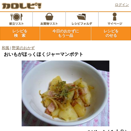
ログイン
レシピを
今日のおかずに
レシピを
検 索
もう一品
のせる
和風
|
野菜のおかず
おいもがほっくほくジャーマンポテト