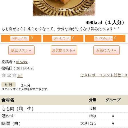
490kcal
（１人分）
もも肉がさらに柔らかくなって、余分な油がなくなり旨みたっぷり＾＾
0
0
0
写真ナイス!
おいしそう!
作ってみたい!
献立リスト＋
お買物リスト＋
お気に入り＋
投稿者：
ui.vege
投稿日：
2011/04/20
できレポ・コメント総数：0
0.0
3人分
ログインすると人数を変更できます。
食材名
分量
グループ
もも肉（鶏、生）
2枚
酒かす
150g
Ａ
味噌（白）
大さじ2.5
Ａ