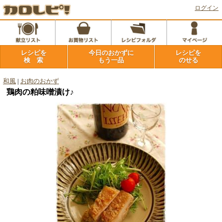
ログイン
レシピを
今日のおかずに
レシピを
検 索
もう一品
のせる
和風
|
お肉のおかず
鶏肉の粕味噌漬け♪