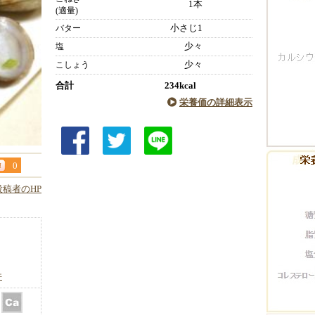
1本
(適量)
小さじ1
バター
少々
塩
少々
こしょう
合計
234kcal
栄養価の詳細表示
0
投稿者のHP
件