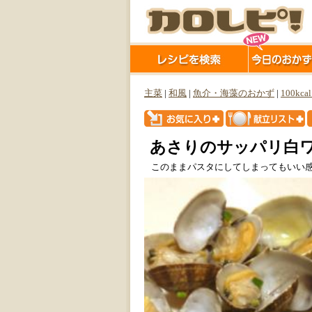
主菜
|
和風
|
魚介・海藻のおかず
|
100kca
あさりのサッパリ白
このままパスタにしてしまってもいい