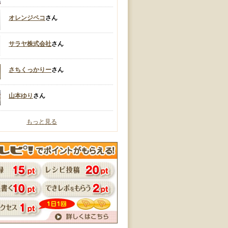
オレンジペコ
さん
サラヤ株式会社
さん
さちくっかりー
さん
山本ゆり
さん
もっと見る