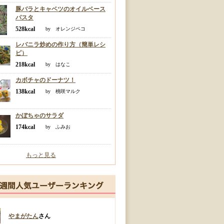
豚バラとキャベツのオイルベース
パスタ
528kcal
by オレンジペコ
レバニラ炒めの作り方（簡単レシ
ピ）
218kcal
by はなこ
カボチャのドーナツ！
138kcal
by 桃咲マルク
かぼちゃのサラダ
174kcal
by ふみお
もっと見る
やまがたん
さん