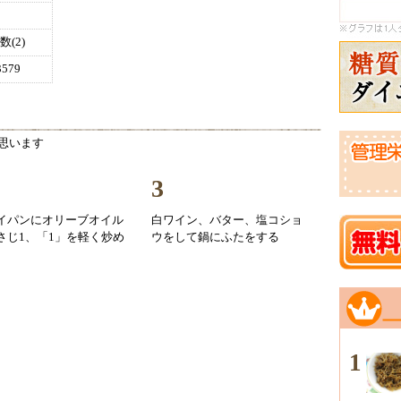
(2)
579
思います
3
イパンにオリーブオイル
白ワイン、バター、塩コショ
さじ1、「1」を軽く炒め
ウをして鍋にふたをする
1