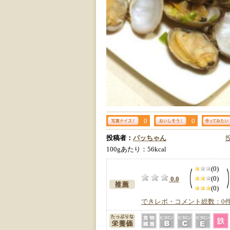
0
0
投稿者：
パッちゃん
100gあたり：56kcal
(0)
(0)
0.0
(0)
できレポ・コメント総数：0