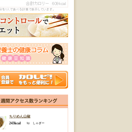
ちりめん山椒
243kcal
by しゃぎー