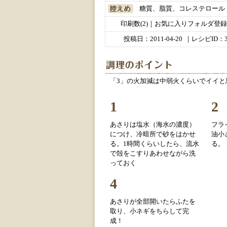
糖質、脂質、コレステロール
印刷数(2)｜お気に入りフォルダ登録数
投稿日：
2011-04-20
｜レシピID：3
「3」の火加減は中弱火くらいでイイと
1
2
あさりは塩水（海水の濃度）
フラ
につけ、冷暗所で砂をはかせ
油小
る。1時間くらいしたら、流水
る。
で殻をこすりあわせながら洗
っておく
4
あさりが全部開いたらふたを
取り、小ネギをちらして完
成！