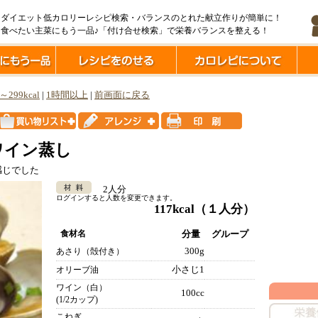
ダイエット低カロリーレシピ検索・バランスのとれた献立作りが簡単に！
食べたい主菜にもう一品♪「付け合せ検索」で栄養バランスを整える！
l～299kcal
|
1時間以上
|
前画面に戻る
ワイン蒸し
感じでした
2人分
ログインすると人数を変更できます。
117kcal
（１人分）
食材名
分量
グループ
300g
あさり（殻付き）
小さじ1
オリーブ油
ワイン（白）
100cc
(1/2カップ)
こねぎ