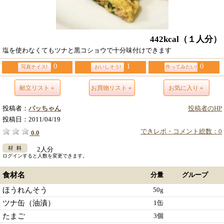
442kcal
（１人分）
塩を使わなくてもツナと黒コショウで十分味付けできます
0
1
0
写真ナイス!
おいしそう!
作ってみたい!
献立リスト＋
お買物リスト＋
お気に入り＋
投稿者：
パッちゃん
投稿者のHP
投稿日：
2011/04/19
できレポ・コメント総数：0
0.0
2人分
ログインすると人数を変更できます。
食材名
分量
グループ
ほうれんそう
50g
ツナ缶（油漬）
1缶
たまご
3個