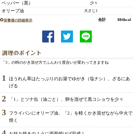
ペッパー（黒）
少々
オリーブ油
大さじ1
合計 884kcal
栄養価の詳細表示
「3」の時のかき混ぜ方でふんわり度合いが変わってきますね
1
ほうれん草はたっぷりのお湯でゆがき（塩ナシ）、ざるにあ
げる
2
「1」とツナ缶（油ごと）、卵を混ぜて黒コショウを少々
3
フライパンにオリーブ油、「2」を軽くかき混ぜながら中火で
焼く
4
お好み焼きのように両面焼けば完成！