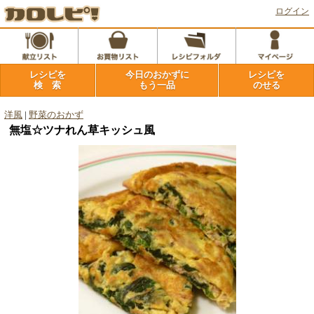
ログイン
レシピを
今日のおかずに
レシピを
検 索
もう一品
のせる
洋風
|
野菜のおかず
無塩☆ツナれん草キッシュ風