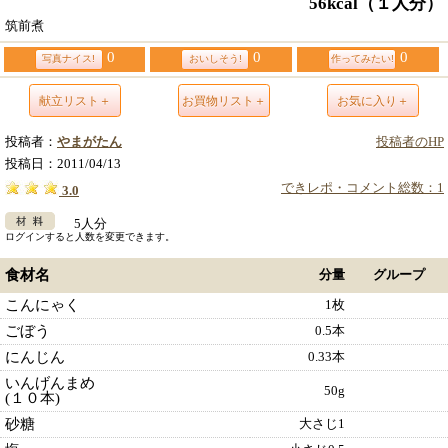
56kcal
（１人分）
筑前煮
0
0
0
写真ナイス!
おいしそう!
作ってみたい!
献立リスト＋
お買物リスト＋
お気に入り＋
投稿者：
やまがたん
投稿者のHP
投稿日：
2011/04/13
できレポ・コメント総数：1
3.0
5人分
ログインすると人数を変更できます。
食材名
分量
グループ
こんにゃく
1枚
ごぼう
0.5本
にんじん
0.33本
いんげんまめ
50g
(１０本)
砂糖
大さじ1