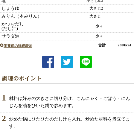
塩
小さじ0.5
しょうゆ
大さじ2
みりん（本みりん）
大さじ1
かつおだし
少々
(だし汁)
サラダ油
少々
合計 280kcal
栄養価の詳細表示
1
材料は好みの大きさに切り分け、こんにゃく・ごぼう・にん
じんを油をひいた鍋で炒めます。
2
炒めた鍋にひたひたのだし汁を入れ、炒めた材料を煮立てま
す。