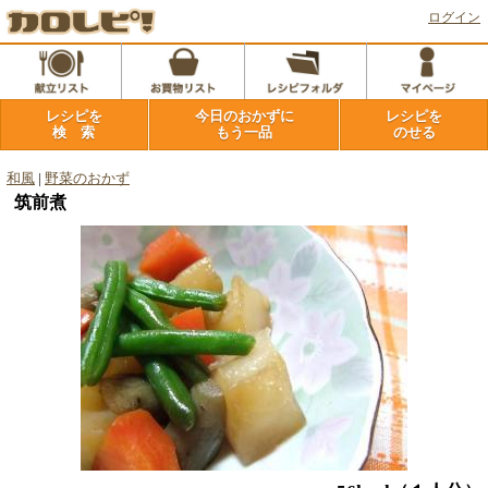
ログイン
レシピを
今日のおかずに
レシピを
検 索
もう一品
のせる
和風
|
野菜のおかず
筑前煮