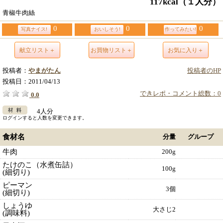
117kcal
（１人分）
青椒牛肉絲
0
0
0
写真ナイス!
おいしそう!
作ってみたい!
献立リスト＋
お買物リスト＋
お気に入り＋
投稿者：
やまがたん
投稿者のHP
投稿日：
2011/04/13
できレポ・コメント総数：0
0.0
4人分
ログインすると人数を変更できます。
食材名
分量
グループ
牛肉
200g
たけのこ（水煮缶詰）
100g
(細切り)
ピーマン
3個
(細切り)
しょうゆ
大さじ2
(調味料)