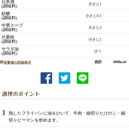
日本酒
大さじ1
(調味料)
砂糖
小さじ0.5
(調味料)
中華スープ
大さじ2
(調味料)
片栗粉
小さじ1
(調味料)
サラダ油
少々
(調味料)
合計 468kcal
栄養価の詳細表示
1
熱したフライパンに油をひいて、牛肉・細切りたけのこ・細
切りピーマンを炒めます。