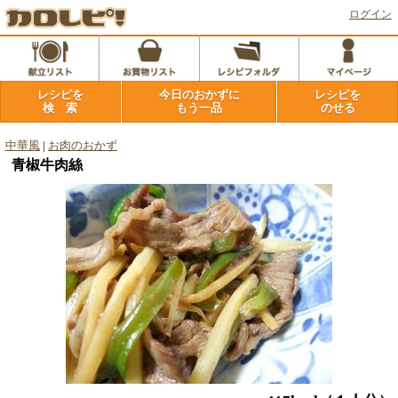
ログイン
レシピを
今日のおかずに
レシピを
検 索
もう一品
のせる
中華風
|
お肉のおかず
青椒牛肉絲