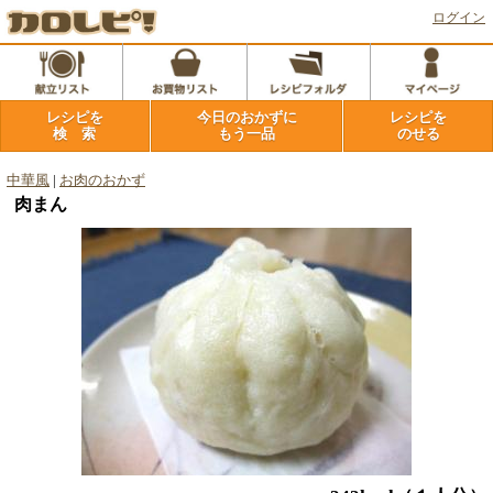
ログイン
レシピを
今日のおかずに
レシピを
検 索
もう一品
のせる
中華風
|
お肉のおかず
肉まん