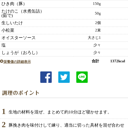
ひき肉（豚）
150g
たけのこ（水煮缶詰）
50g
(茹で)
生しいたけ
2個
小松菜
2束
オイスターソース
大さじ1
塩
少々
しょうが（おろし）
少々
合計 1372kcal
栄養価の詳細表示
1
生地の材料を混ぜ、まとめて約10分ほど寝かせます。
2
豚挽き肉を味付けして練り、適当に切った具材を混ぜ合わせ