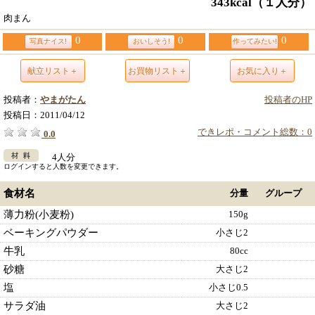
343kcal
（１人分）
肉まん
0
0
0
写真ナイス!
おいしそう!
作ってみたい!
献立リスト＋
お買物リスト＋
お気に入り＋
投稿者：
やまがたん
投稿者のHP
投稿日：
2011/04/12
できレポ・コメント総数：0
0.0
4人分
ログインすると人数を変更できます。
食材名
分量
グループ
薄力粉(小麦粉)
150g
ベーキングパウダー
小さじ2
牛乳
80cc
砂糖
大さじ2
塩
小さじ0.5
サラダ油
大さじ2