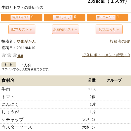
239kcal
（１人分）
牛肉とトマトの炒めもの
0
0
1
写真ナイス!
おいしそう!
作ってみたい!
献立リスト＋
お買物リスト＋
お気に入り＋
投稿者：
やまがたん
投稿者のHP
投稿日：
2011/04/10
できレポ・コメント総数：0
0.0
4人分
ログインすると人数を変更できます。
食材名
分量
グループ
牛肉
300g
トマト
2個
にんにく
1片
しょうが
1片
ケチャップ
大さじ3
ウスターソース
大さじ2