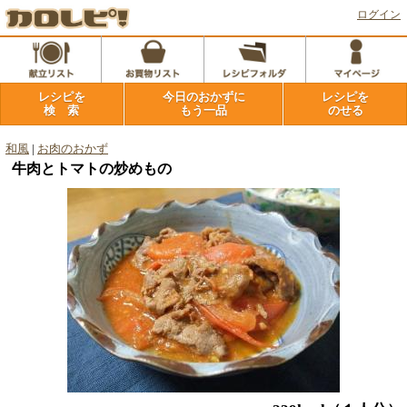
ログイン
レシピを
今日のおかずに
レシピを
検 索
もう一品
のせる
和風
|
お肉のおかず
牛肉とトマトの炒めもの