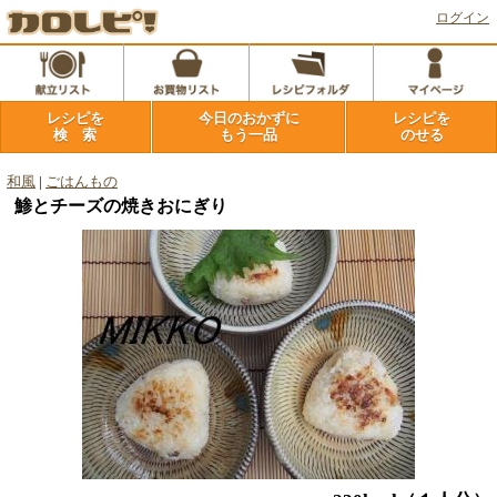
ログイン
レシピを
今日のおかずに
レシピを
検 索
もう一品
のせる
和風
|
ごはんもの
鯵とチーズの焼きおにぎり