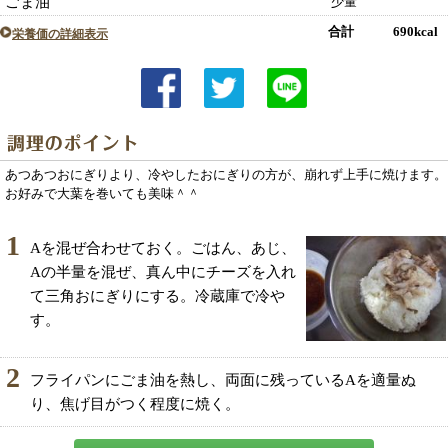
ごま油
少量
合計 690kcal
栄養価の詳細表示
あつあつおにぎりより、冷やしたおにぎりの方が、崩れず上手に焼けます。
お好みで大葉を巻いても美味＾＾
1
Aを混ぜ合わせておく。ごはん、あじ、
Aの半量を混ぜ、真ん中にチーズを入れ
て三角おにぎりにする。冷蔵庫で冷や
す。
2
フライパンにごま油を熱し、両面に残っているAを適量ぬ
り、焦げ目がつく程度に焼く。