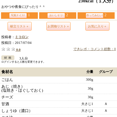
230kcal
（１人分）
おやつや夜食にぴったり＾＾
1
2
2
写真ナイス!
おいしそう!
作ってみたい!
献立リスト＋
お買物リスト＋
お気に入り＋
投稿者：
ミコロン
投稿日：
2017/07/04
できレポ・コメント総数：0
0.0
3人分
ログインすると人数を変更できます。
食材名
分量
グループ
ごはん
300g
あじ（焼き）
30g
(塩焼き・ほぐしておく)
チーズ
30g
甘酒
大さじ1
Ａ
しょうゆ（濃口）
大さじ1
Ａ