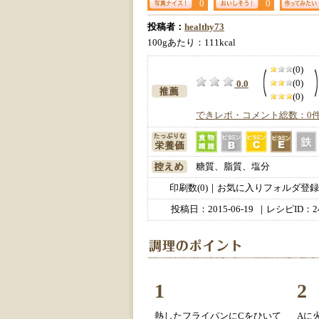
0
0
投稿者：
healthy73
100gあたり：111kcal
(0)
(0)
0.0
(0)
できレポ・コメント総数：0
糖質、脂質、塩分
印刷数(0)｜お気に入りフォルダ登録数
投稿日：
2015-06-19
｜レシピID：24
1
2
熱したフライパンにCをひいて
Aに