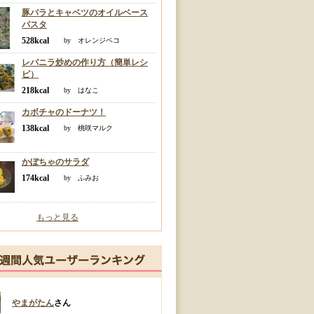
豚バラとキャベツのオイルベース
パスタ
528kcal
by オレンジペコ
レバニラ炒めの作り方（簡単レシ
ピ）
218kcal
by はなこ
カボチャのドーナツ！
138kcal
by 桃咲マルク
かぼちゃのサラダ
174kcal
by ふみお
もっと見る
やまがたん
さん