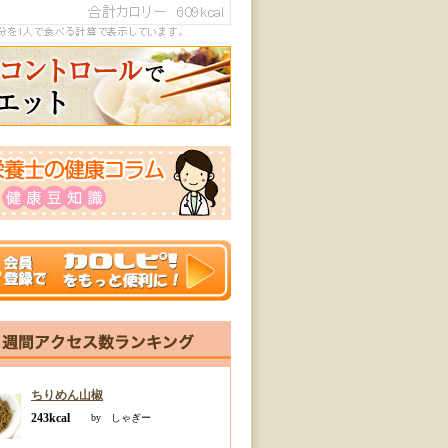
ちりめん山椒
243kcal
by しゃぎー