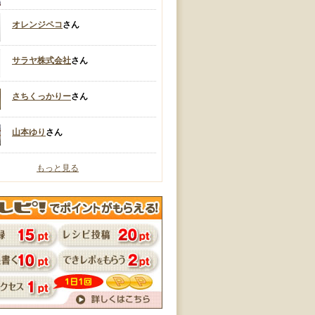
オレンジペコ
さん
サラヤ株式会社
さん
さちくっかりー
さん
山本ゆり
さん
もっと見る