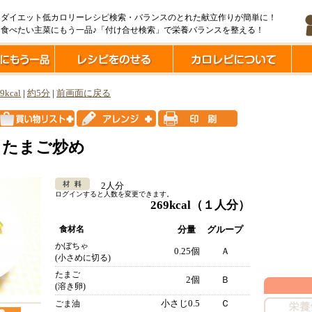
ダイエット低カロリーレシピ検索・バランスのとれた献立作りが簡単に！
食べたい主菜にもう一品♪「付け合せ検索」で栄養バランスを整える！
9kcal
|
約5分
|
前画面に戻る
りたまご炒め
2人分
ログインすると人数を変更できます。
269kcal
（１人分）
食材名
分量
グループ
かぼちゃ
0.25個
Ａ
(小さめに切る)
たまご
2個
Ｂ
(溶き卵)
小さじ0.5
Ｃ
ごま油