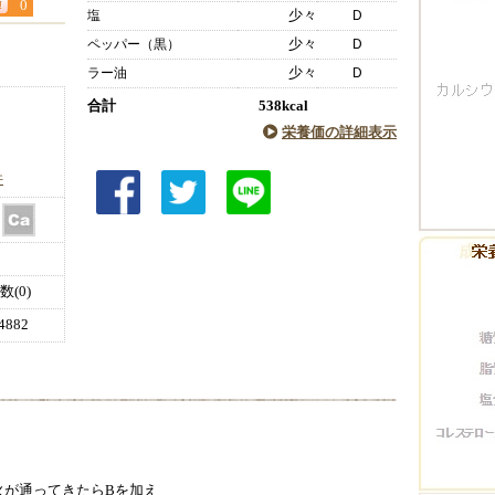
0
少々
Ｄ
塩
少々
Ｄ
ペッパー（黒）
少々
Ｄ
ラー油
合計
538kcal
栄養価の詳細表示
件
(0)
882
火が通ってきたらBを加え