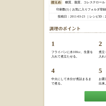
糖質、脂質、コレステロール
印刷数(1)｜お気に入りフォルダ登録数
投稿日：
2011-03-23
｜レシピID：2
1
2
フライパンに水100cc、生姜を
煮立
入れて煮立たせる。
入れ
4
5
中火にして水分が煮詰まるま
お醤
で煮る。
出来