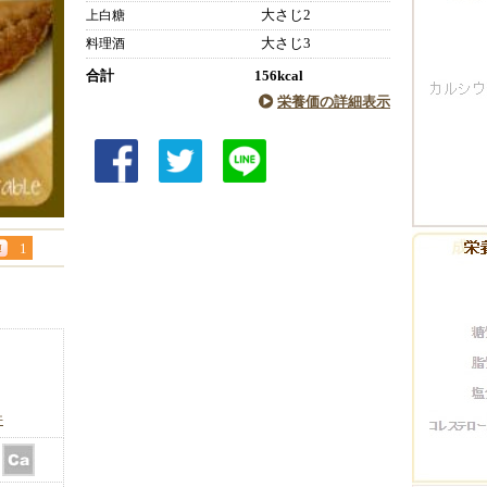
大さじ2
上白糖
大さじ3
料理酒
合計
156kcal
栄養価の詳細表示
1
件