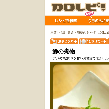
主菜
|
和風
|
魚介・海藻のおかず
|
100kc
鯵の煮物
アジの3枚開きを甘いお醤油で煮ました(