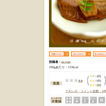
0
0
投稿者：
ui.vege
100gあたり：133kcal
(0)
(0)
0.0
(0)
できレポ・コメント総数：0