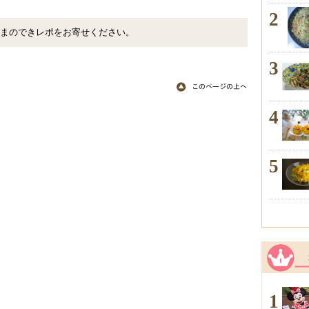
2
まのできレポをお寄せください。
3
4
5
1