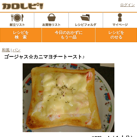
ログイン
レシピを
今日のおかずに
レシピを
検 索
もう一品
のせる
和風
|
パン
ゴージャス☆カニマヨチートースト♪