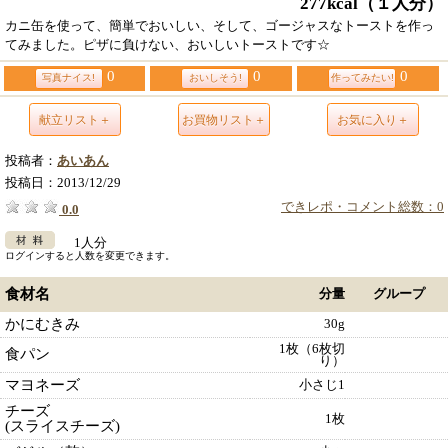
277kcal
（１人分）
カニ缶を使って、簡単でおいしい、そして、ゴージャスなトーストを作っ
てみました。ピザに負けない、おいしいトーストです☆
0
0
0
写真ナイス!
おいしそう!
作ってみたい!
献立リスト＋
お買物リスト＋
お気に入り＋
投稿者：
あいあん
投稿日：
2013/12/29
できレポ・コメント総数：0
0.0
1人分
ログインすると人数を変更できます。
食材名
分量
グループ
かにむきみ
30g
1枚（6枚切
食パン
り）
マヨネーズ
小さじ1
チーズ
1枚
(スライスチーズ)