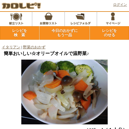
ログイン
レシピを
今日のおかずに
レシピを
検 索
もう一品
のせる
イタリアン
|
野菜のおかず
簡単おいしい☆オリーブオイルで温野菜♪