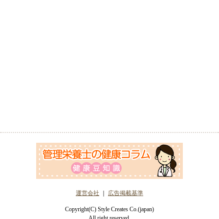
運営会社
｜
広告掲載基準
Copyright(C) Style Creates Co.(japan)
All right reserved.