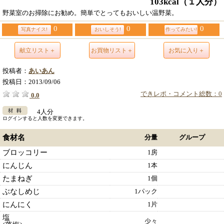
103kcal
（１人分）
野菜室のお掃除にお勧め。簡単でとってもおいしい温野菜。
0
0
0
写真ナイス!
おいしそう!
作ってみたい!
献立リスト＋
お買物リスト＋
お気に入り＋
投稿者：
あいあん
投稿日：
2013/09/06
できレポ・コメント総数：0
0.0
4人分
ログインすると人数を変更できます。
食材名
分量
グループ
ブロッコリー
1房
にんじん
1本
たまねぎ
1個
ぶなしめじ
1パック
にんにく
1片
塩
少々