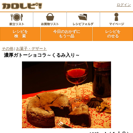
ログイン
レシピを
今日のおかずに
レシピを
検 索
もう一品
のせる
その他
|
お菓子・デザート
濃厚ガトーショコラ～くるみ入り～