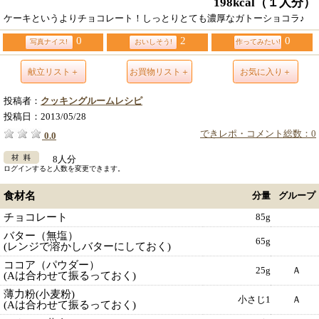
198kcal
（１人分）
ケーキというよりチョコレート！しっとりとても濃厚なガトーショコラ♪
0
2
0
写真ナイス!
おいしそう!
作ってみたい!
献立リスト＋
お買物リスト＋
お気に入り＋
投稿者：
クッキングルームレシピ
投稿日：
2013/05/28
できレポ・コメント総数：0
0.0
8人分
ログインすると人数を変更できます。
食材名
分量
グループ
チョコレート
85g
バター（無塩）
65g
(レンジで溶かしバターにしておく)
ココア（パウダー）
25g
Ａ
(Aは合わせて振るっておく)
薄力粉(小麦粉)
小さじ1
Ａ
(Aは合わせて振るっておく)