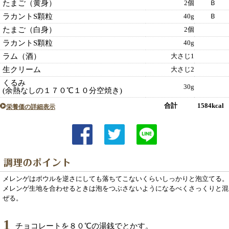
たまご（黄身）
2個
Ｂ
ラカントS顆粒
40g
Ｂ
たまご（白身）
2個
ラカントS顆粒
40g
ラム（酒）
大さじ1
生クリーム
大さじ2
くるみ
30g
(余熱なしの１７０℃１０分空焼き)
合計 1584kcal
栄養価の詳細表示
メレンゲはボウルを逆さにしても落ちてこないくらいしっかりと泡立てる。
メレンゲ生地を合わせるときは泡をつぶさないようになるべくさっくりと混
ぜる。
1
チョコレートを８０℃の湯銭でとかす。