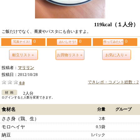
119kcal
（１人分）
ご飯だけでなく、蕎麦やパスタにも合いますよ。
0
0
0
写真ナイス!
おいしそう!
作ってみたい!
献立リスト＋
お買物リスト＋
お気に入り＋
投稿者：
マリリン
投稿日：
2012/10/28
できレポ・コメント総数：2
0.0
2人分
ログインすると人数を変更できます。
食材名
分量
グループ
ささ身（鶏、生）
2本
モロヘイヤ
0.5袋
納豆
1パック