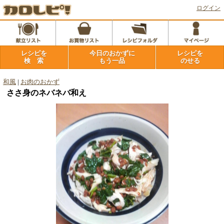
ログイン
レシピを
今日のおかずに
レシピを
検 索
もう一品
のせる
和風
|
お肉のおかず
ささ身のネバネバ和え