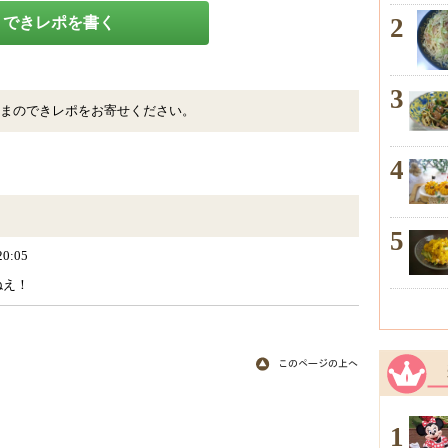
2
できレポを書く
3
まのできレポをお寄せください。
4
5
20:05
ねえ！
1