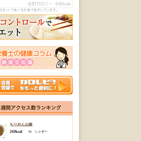
ちりめん山椒
243kcal
by しゃぎー