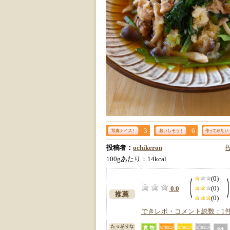
3
6
投稿者：
ochikeron
100gあたり：14kcal
(0)
(0)
0.0
(0)
できレポ・コメント総数：1