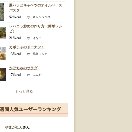
豚バラとキャベツのオイルベース
パスタ
528kcal
by オレンジペコ
レバニラ炒めの作り方（簡単レシ
ピ）
218kcal
by はなこ
カボチャのドーナツ！
138kcal
by 桃咲マルク
かぼちゃのサラダ
174kcal
by ふみお
もっと見る
やまがたん
さん