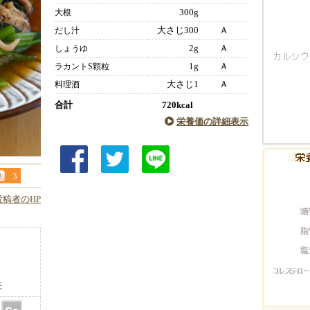
300g
大根
大さじ300
Ａ
だし汁
2g
Ａ
しょうゆ
1g
Ａ
ラカントS顆粒
大さじ1
Ａ
料理酒
合計
720kcal
栄養価の詳細表示
3
投稿者のHP
件