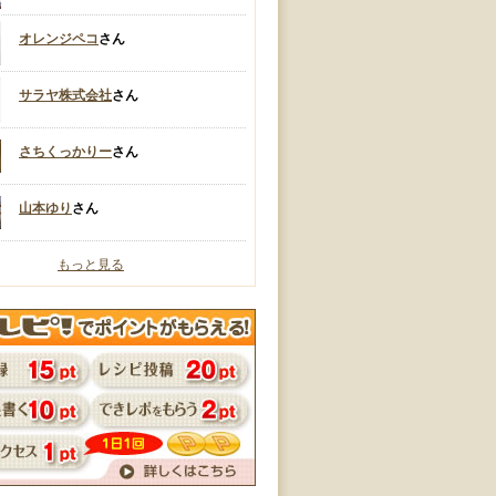
オレンジペコ
さん
サラヤ株式会社
さん
さちくっかりー
さん
山本ゆり
さん
もっと見る