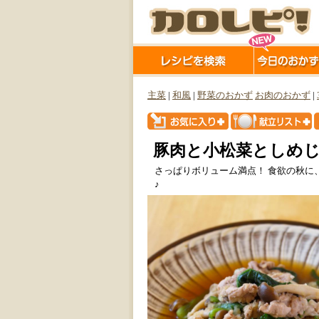
主菜
|
和風
|
野菜のおかず
お肉のおかず
|
豚肉と小松菜としめ
さっぱりボリューム満点！ 食欲の秋に
♪