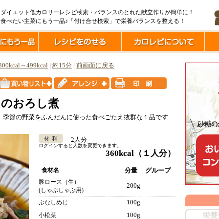
ダイエット低カロリーレシピ検索・バランスのとれた献立作りが簡単に！
食べたい主菜にもう一品♪「付け合せ検索」で栄養バランスを整える！
300kcal～499kcal
|
約15分
|
前画面に戻る
じのおろし煮
、季節の野菜をふんだんに使った食べごたえ抜群な１品です
2人分
ログインすると人数を変更できます。
360kcal
（１人分）
食材名
分量
グループ
豚ロース（生）
200g
(しゃぶしゃぶ用)
100g
ぶなしめじ
100g
小松菜