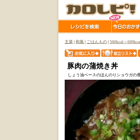
主菜
|
和風
|
ごはんもの
|
500kcal～699kca
豚肉の蒲焼き丼
しょう油ベースのほんのりショウガの