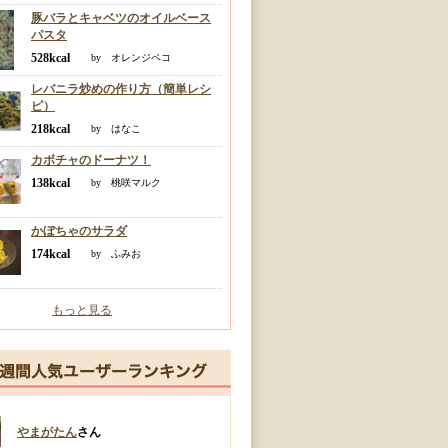
豚バラとキャベツのオイルベース
パスタ
528kcal
by オレンジペコ
レバニラ炒めの作り方（簡単レシ
ピ）
218kcal
by はなこ
カボチャのドーナツ！
138kcal
by 桃咲マルク
かぼちゃのサラダ
174kcal
by ふみお
もっと見る
やまがたん
さん