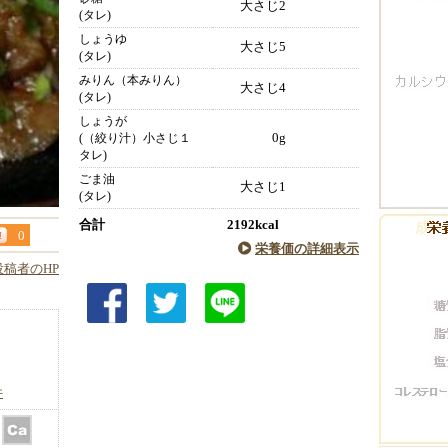
大さじ2
(タレ)
しょうゆ
大さじ5
(タレ)
みりん（本みりん）
大さじ4
(タレ)
しょうが
0g
(（絞り汁）小さじ１
タレ)
ごま油
大さじ1
(タレ)
合計
2192kcal
0
栄養価の詳細表示
投稿者のHP
件