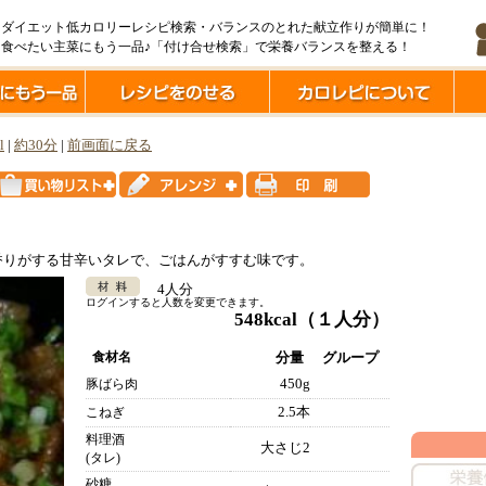
ダイエット低カロリーレシピ検索・バランスのとれた献立作りが簡単に！
食べたい主菜にもう一品♪「付け合せ検索」で栄養バランスを整える！
l
|
約30分
|
前画面に戻る
香りがする甘辛いタレで、ごはんがすすむ味です。
4人分
ログインすると人数を変更できます。
548kcal
（１人分）
食材名
分量
グループ
450g
豚ばら肉
2.5本
こねぎ
料理酒
大さじ2
(タレ)
砂糖