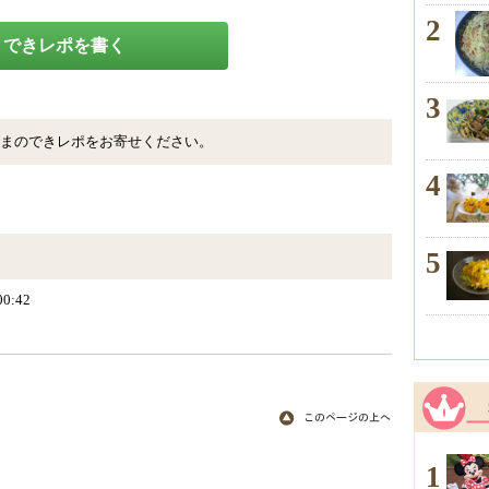
2
できレポを書く
3
まのできレポをお寄せください。
4
5
00:42
1