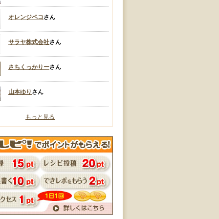
オレンジペコ
さん
サラヤ株式会社
さん
さちくっかりー
さん
山本ゆり
さん
もっと見る