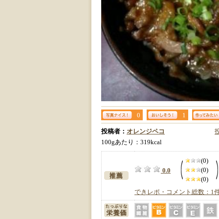
0
1
投稿者：
オレンジペコ
100gあたり：319kcal
(0)
(0)
0.0
(0)
できレポ・コメント総数：1