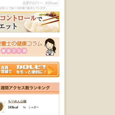
ちりめん山椒
243kcal
by しゃぎー