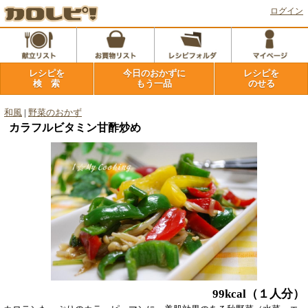
ログイン
レシピを
今日のおかずに
レシピを
検 索
もう一品
のせる
和風
|
野菜のおかず
カラフルビタミン甘酢炒め
99kcal
（１人分）