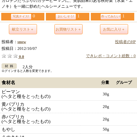
カロテンたっぷりのカラーピーマンに、美肌効果のある秋野菜（水菜・エ
ノキ）を一緒に炒めたヘルシーメニューです。
0
1
1
写真ナイス!
おいしそう!
作ってみたい!
献立リスト＋
お買物リスト＋
お気に入り＋
投稿者：
snow
投稿者のHP
投稿日：
2012/10/07
できレポ・コメント総数：0
0.0
2人分
ログインすると人数を変更できます。
食材名
分量
グループ
ピーマン
30g
(ヘタと種をとったもの)
黄パプリカ
20g
(ヘタと種をとったもの)
赤パプリカ
20g
(ヘタと種をとったもの)
もやし
50g