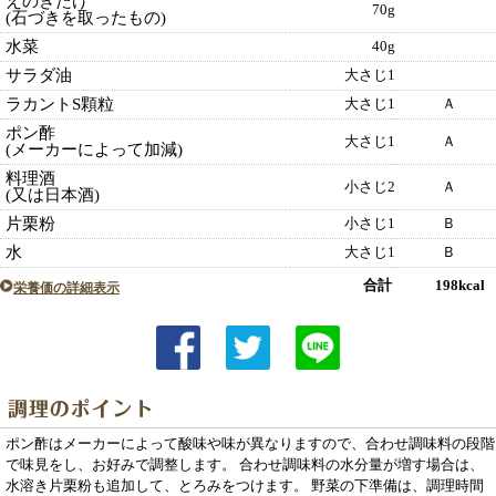
えのきたけ
70g
(石づきを取ったもの)
水菜
40g
サラダ油
大さじ1
ラカントS顆粒
大さじ1
Ａ
ポン酢
大さじ1
Ａ
(メーカーによって加減)
料理酒
小さじ2
Ａ
(又は日本酒)
片栗粉
小さじ1
Ｂ
水
大さじ1
Ｂ
合計 198kcal
栄養価の詳細表示
ポン酢はメーカーによって酸味や味が異なりますので、合わせ調味料の段階
で味見をし、お好みで調整します。 合わせ調味料の水分量が増す場合は、
水溶き片栗粉も追加して、とろみをつけます。 野菜の下準備は、調理時間