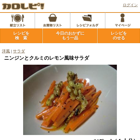
ログイン
レシピを
今日のおかずに
レシピを
検 索
もう一品
のせる
洋風
|
サラダ
ニンジンとクルミのレモン風味サラダ