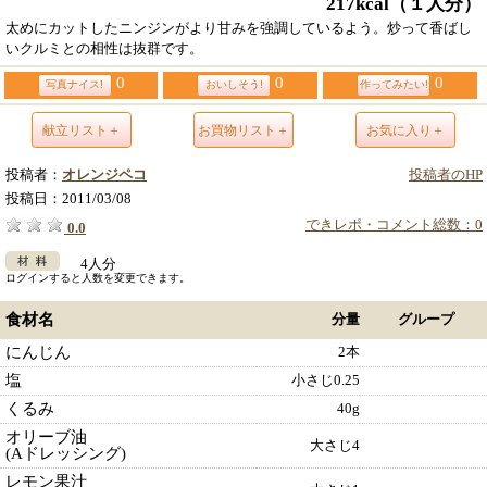
217kcal
（１人分）
太めにカットしたニンジンがより甘みを強調しているよう。炒って香ばし
いクルミとの相性は抜群です。
0
0
0
写真ナイス!
おいしそう!
作ってみたい!
献立リスト＋
お買物リスト＋
お気に入り＋
投稿者：
オレンジペコ
投稿者のHP
投稿日：
2011/03/08
できレポ・コメント総数：0
0.0
4人分
ログインすると人数を変更できます。
食材名
分量
グループ
にんじん
2本
塩
小さじ0.25
くるみ
40g
オリーブ油
大さじ4
(Aドレッシング)
レモン果汁