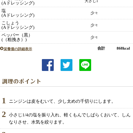
大さじ1
(Aドレッシング)
塩
少々
(Aドレッシング)
こしょう
少々
(Aドレッシング)
ペッパー（黒）
少々
(（粗挽き）)
合計 868kcal
栄養価の詳細表示
1
ニンジンは皮をむいて、少し太めの千切りにします。
2
小さじ1/4の塩を振り入れ、軽くもんでしばらくおいて、しん
なりさせ、水気を絞ります。