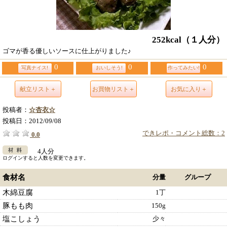
252kcal
（１人分）
ゴマが香る優しいソースに仕上がりました♪
0
0
0
写真ナイス!
おいしそう!
作ってみたい!
献立リスト＋
お買物リスト＋
お気に入り＋
投稿者：
☆杏衣☆
投稿日：
2012/09/08
できレポ・コメント総数：2
0.0
4人分
ログインすると人数を変更できます。
食材名
分量
グループ
木綿豆腐
1丁
豚もも肉
150g
塩こしょう
少々