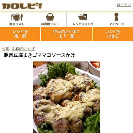
ログイン
レシピを
今日のおかずに
レシピを
検 索
もう一品
のせる
和風
|
お肉のおかず
豚肉豆腐まきゴママヨソースかけ