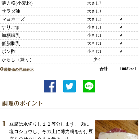
薄力粉(小麦粉)
大さじ2
サラダ油
大さじ1
マヨネーズ
大さじ3
Ａ
すりごま
小さじ1
Ａ
加糖練乳
小さじ1
Ａ
低脂肪乳
大さじ1
Ａ
ポン酢
小さじ1
Ａ
からし（練り）
少々
合計 1008kcal
栄養価の詳細表示
1
豆腐は水切りし１２等分します。 肉に
塩コショウし、その上に薄力粉をかけ豆