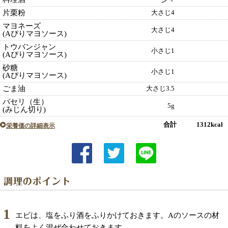
片栗粉
大さじ4
マヨネーズ
大さじ4
(Aぴりマヨソース)
トウバンジャン
小さじ1
(Aぴりマヨソース)
砂糖
小さじ1
(Aぴりマヨソース)
ごま油
大さじ3.5
パセリ（生）
5g
(みじん切り)
合計 1312kcal
栄養価の詳細表示
1
エビは、塩をふり酒をふりかけておきます。Aのソースの材
料をよく混ぜ合わせておきます。