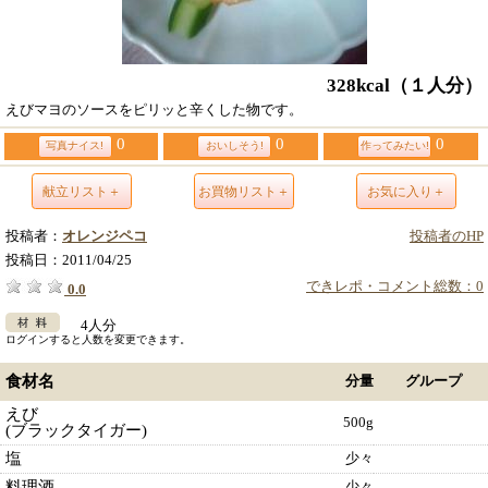
328kcal
（１人分）
えびマヨのソースをピリッと辛くした物です。
0
0
0
写真ナイス!
おいしそう!
作ってみたい!
献立リスト＋
お買物リスト＋
お気に入り＋
投稿者：
オレンジペコ
投稿者のHP
投稿日：
2011/04/25
できレポ・コメント総数：0
0.0
4人分
ログインすると人数を変更できます。
食材名
分量
グループ
えび
500g
(ブラックタイガー)
塩
少々
料理酒
少々