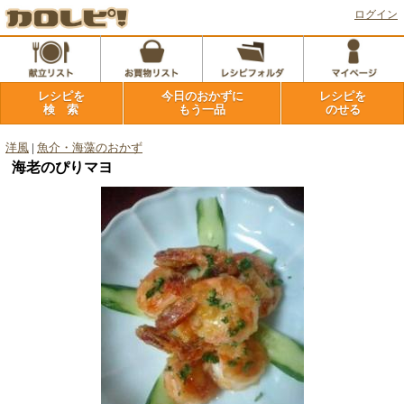
ログイン
レシピを
今日のおかずに
レシピを
検 索
もう一品
のせる
洋風
|
魚介・海藻のおかず
海老のぴりマヨ