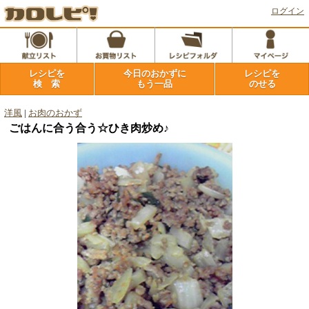
ログイン
レシピを
今日のおかずに
レシピを
検 索
もう一品
のせる
洋風
|
お肉のおかず
ごはんに合う合う☆ひき肉炒め♪