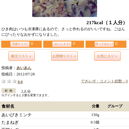
217kcal
（１人分）
ひき肉はいつも冷凍庫にあるので、さっと作れるのがいいですね。ごはん
にぴったりなおかずになりました。
0
0
0
写真ナイス!
おいしそう!
作ってみたい!
献立リスト＋
お買物リスト＋
お気に入り＋
投稿者：
あいあん
投稿日：
2012/07/28
できレポ・コメント総数：0
0.0
2人分
ログインすると人数を変更できます。
食材名
分量
グループ
あいびきミンチ
150g
たまねぎ
0.5個