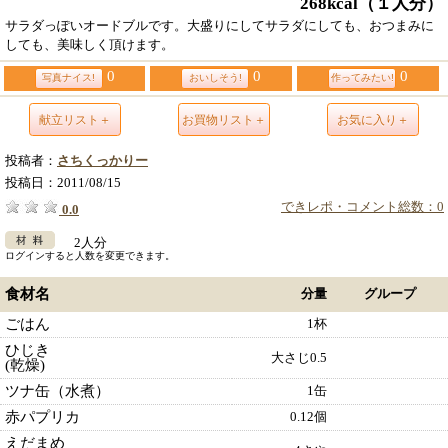
268kcal
（１人分）
サラダっぽいオードブルです。大盛りにしてサラダにしても、おつまみに
しても、美味しく頂けます。
0
0
0
写真ナイス!
おいしそう!
作ってみたい!
献立リスト＋
お買物リスト＋
お気に入り＋
投稿者：
さちくっかりー
投稿日：
2011/08/15
できレポ・コメント総数：0
0.0
2人分
ログインすると人数を変更できます。
食材名
分量
グループ
ごはん
1杯
ひじき
大さじ0.5
(乾燥)
ツナ缶（水煮）
1缶
赤パプリカ
0.12個
えだまめ