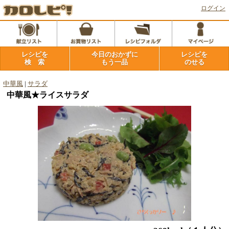
ログイン
レシピを
今日のおかずに
レシピを
検 索
もう一品
のせる
中華風
|
サラダ
中華風★ライスサラダ