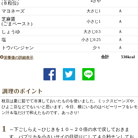
4さや
(８粒位)
マヨネーズ
大さじ1
Ａ
芝麻醤
小さじ1
Ａ
(ごまペースト)
しょうゆ
大さじ0.5
Ａ
塩
小さじ0.25
Ａ
トウバンジャン
少々
Ａ
合計 536kcal
栄養価の詳細表示
枝豆は夏に茹でて冷凍しておいたものを使いました。ミックスビーンズや、
ひよこ豆などでもいいと思います。今日、横にいるのはベビーリーフをレモ
ン汁＆塩だけで和えたものです。あっさり!
1
～下ごしらえ～ひじきを１０～２０倍の水で戻しておきま
す。パプリカを小さいサイの目切りにして４０秒チンしてお