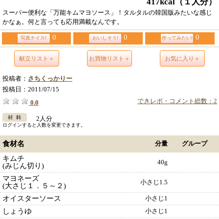
417kcal
（１人分）
スーパー便利な「万能キムマヨソース」！タルタルの韓国版みたいな感じ
かなぁ。何と言っても応用満載なんです。
0
0
0
写真ナイス!
おいしそう!
作ってみたい!
献立リスト＋
お買物リスト＋
お気に入り＋
投稿者：
さちくっかりー
投稿日：
2011/07/15
できレポ・コメント総数：2
0.0
2人分
ログインすると人数を変更できます。
食材名
分量
グループ
キムチ
40g
(みじん切り)
マヨネーズ
小さじ1.5
(大さじ１．５～２)
オイスターソース
小さじ1
しょうゆ
小さじ1