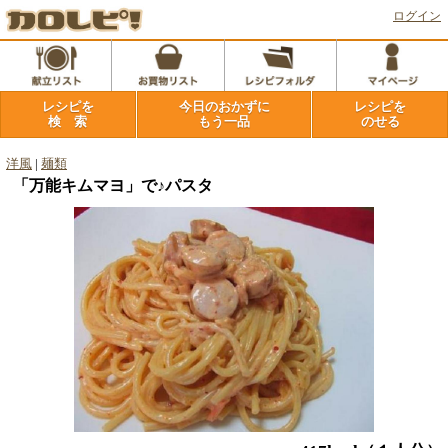
ログイン
レシピを
今日のおかずに
レシピを
検 索
もう一品
のせる
洋風
|
麺類
「万能キムマヨ」で♪パスタ