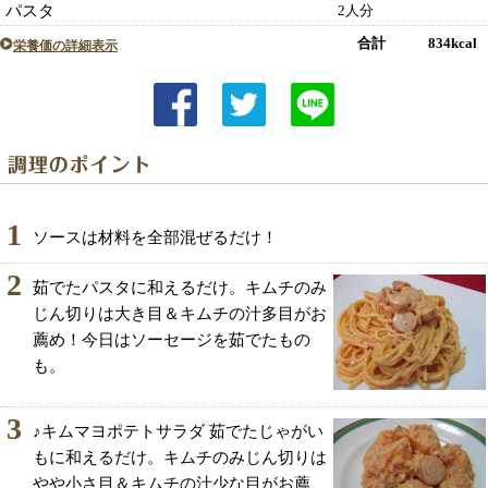
パスタ
2人分
合計 834kcal
栄養価の詳細表示
1
ソースは材料を全部混ぜるだけ！
2
茹でたパスタに和えるだけ。キムチのみ
じん切りは大き目＆キムチの汁多目がお
薦め！今日はソーセージを茹でたもの
も。
3
♪キムマヨポテトサラダ 茹でたじゃがい
もに和えるだけ。キムチのみじん切りは
やや小さ目＆キムチの汁少な目がお薦