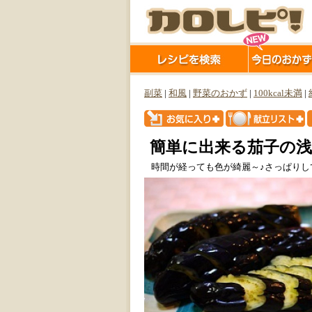
副菜
|
和風
|
野菜のおかず
|
100kcal未満
|
簡単に出来る茄子の
時間が経っても色が綺麗～♪さっぱりし