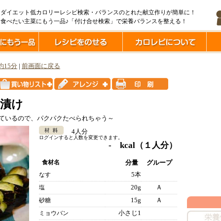
ダイエット低カロリーレシピ検索・バランスのとれた献立作りが簡単に！
食べたい主菜にもう一品♪「付け合せ検索」で栄養バランスを整える！
約15分
|
前画面に戻る
浅漬け
ているので、パクパクたべられちゃう～
4人分
ログインすると人数を変更できます。
- kcal
（１人分）
食材名
分量
グループ
5本
なす
20g
Ａ
塩
15g
Ａ
砂糖
小さじ1
ミョウバン