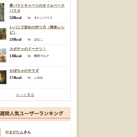
豚バラとキャベツのオイルベース
パスタ
528kcal
by オレンジペコ
レバニラ炒めの作り方（簡単レシ
ピ）
218kcal
by はなこ
カボチャのドーナツ！
138kcal
by 桃咲マルク
かぼちゃのサラダ
174kcal
by ふみお
もっと見る
やまがたん
さん