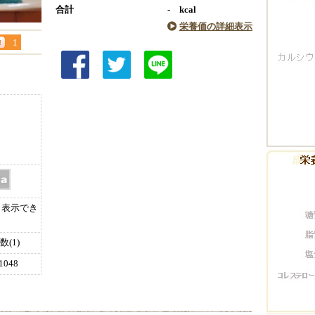
合計
- kcal
栄養価の詳細表示
1
表示でき
(1)
048