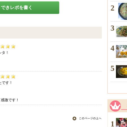
2
できレポを書く
3
4
7
シタ！
5
0
たです！
て感激です！
1