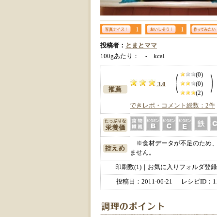
1
1
投稿者：
とまとママ
100gあたり： - kcal
(0)
(0)
3.0
(2)
できレポ・コメント総数：2件
※食材データが不足のため、
ません。
印刷数(1)｜お気に入りフォルダ登録数
投稿日：
2011-06-21
｜レシピID：11