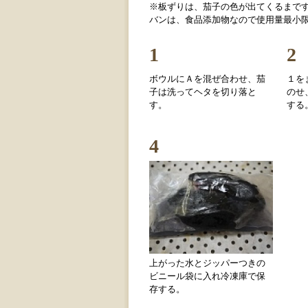
※板ずりは、茄子の色が出てくるまです
バンは、食品添加物なので使用量最小
1
2
ボウルにＡを混ぜ合わせ、茄
１を
子は洗ってヘタを切り落と
のせ
す。
する
4
上がった水とジッパーつきの
ビニール袋に入れ冷凍庫で保
存する。