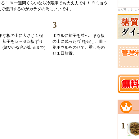
る！ ※一週間くらいなら冷蔵庫でも大丈夫です！ ※ミョウ
限で使用するのがカラダの為にいいです。
3
まな板の上に大さじ１程
ボウルに茄子を並べ、まな板
、茄子を５～６回板ずり
の上に残った*印を戻し、皿・
。(鮮やかな色が出るまで)
別ボウルをのせて、重しをの
せ１日放置。
1