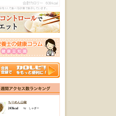
ちりめん山椒
243kcal
by しゃぎー