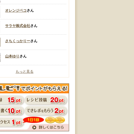
オレンジペコ
さん
サラヤ株式会社
さん
さちくっかりー
さん
山本ゆり
さん
もっと見る