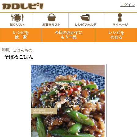
ログイン
レシピを
今日のおかずに
レシピを
検 索
もう一品
のせる
和風
|
ごはんもの
そぼろごはん