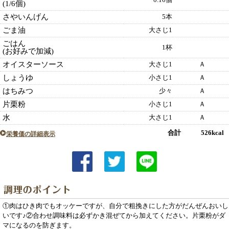
0.16個
(1/6個)
さやいんげん
5本
ごま油
大さじ1
ごはん
1杯
(お好みで加減)
オイスターソース
大さじ1
Ａ
しょうゆ
小さじ1
Ａ
はちみつ
少々
Ａ
片栗粉
小さじ1
Ａ
水
大さじ1
Ａ
合計 526kcal
栄養価の詳細表示
①肉はひき肉でもオッケーですが、自分で粗挽きにした方がだんぜんおいし
いです♪②合わせ調味料は必ずかき混ぜてから加えてください。片栗粉がダ
マになるのを防ぎます。