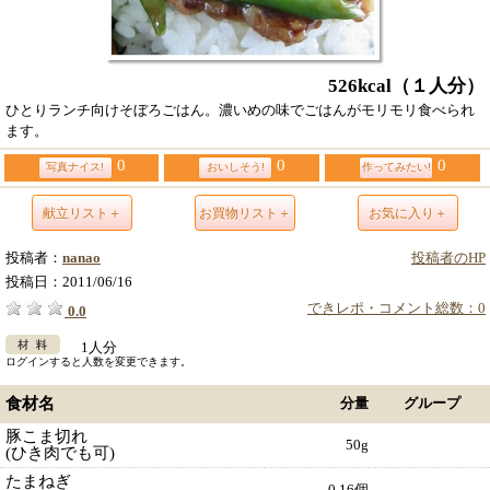
526kcal
（１人分）
ひとりランチ向けそぼろごはん。濃いめの味でごはんがモリモリ食べられ
ます。
0
0
0
写真ナイス!
おいしそう!
作ってみたい!
献立リスト＋
お買物リスト＋
お気に入り＋
投稿者：
nanao
投稿者のHP
投稿日：
2011/06/16
できレポ・コメント総数：0
0.0
1人分
ログインすると人数を変更できます。
食材名
分量
グループ
豚こま切れ
50g
(ひき肉でも可)
たまねぎ