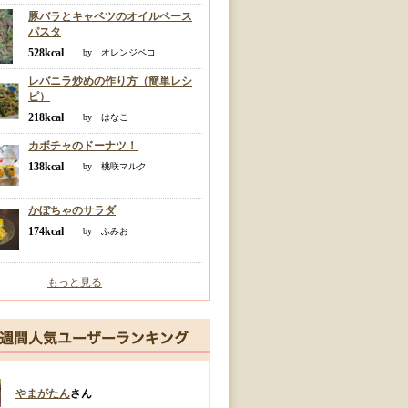
豚バラとキャベツのオイルベース
パスタ
528kcal
by オレンジペコ
レバニラ炒めの作り方（簡単レシ
ピ）
218kcal
by はなこ
カボチャのドーナツ！
138kcal
by 桃咲マルク
かぼちゃのサラダ
174kcal
by ふみお
もっと見る
やまがたん
さん