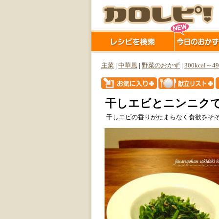
主菜
|
中華風
|
野菜のおかず
|
300kcal～49
干しエビとニンニク
干しエビの香りがたまらなく食欲をそ