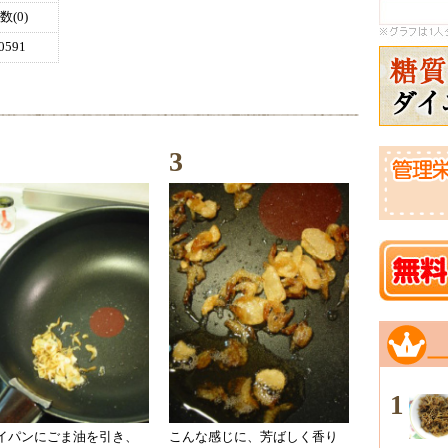
(0)
591
3
1
イパンにごま油を引き、
こんな感じに、芳ばしく香り