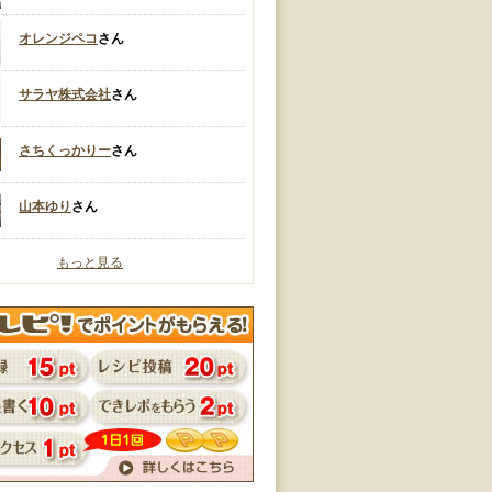
オレンジペコ
さん
サラヤ株式会社
さん
さちくっかりー
さん
山本ゆり
さん
もっと見る