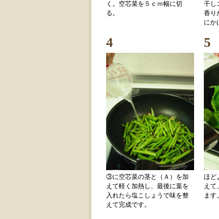
く。空芯菜を５ｃｍ幅に切
干し
る。
香り
にか
4
5
③に空芯菜の茎と（Ａ）を加
ほど
えて軽く加熱し、最後に葉を
えて
入れたら塩こしょうで味を整
ます
えて完成です。