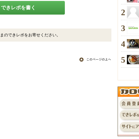
できレポを書く
2
3
まのできレポをお寄せください。
4
5