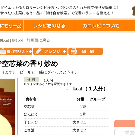
ダイエット低カロリーレシピ検索・バランスのとれた献立作りが簡単に！
食べたい主菜にもう一品♪「付け合せ検索」で栄養バランスを整える！
9kcal
|
約15分
|
前画面に戻る
で空芯菜の香り炒め
そります♪ ビールと一緒にグイっとどうぞ。
1人分
ログインすると人数を変更できます。
- kcal
（１人分）
食材名
分量
グループ
1束
空芯菜
1片
にんにく
大さじ1
干しえび
大さじ2
ごま油