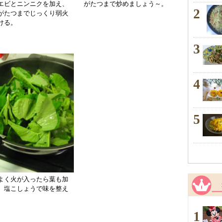
エビとニンニクを加え、
がたつまで炒めましょう～。
2
がたつまでじっくり弱火
ける。
3
4
5
よく火が入ったら葉も加
、塩こしょうで味を整え
。
1