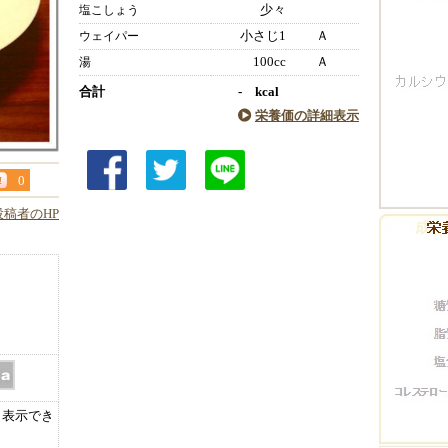
少々
塩こしょう
小さじ1
Ａ
ウェイパー
100cc
Ａ
湯
合計
- kcal
栄養価の詳細表示
0
投稿者のHP
表示でき