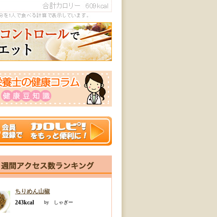
ちりめん山椒
243kcal
by しゃぎー