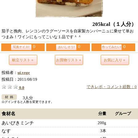
205kcal
（１人分）
茄子と挽肉、レンコンのラグーソースを自家製カンパーニュに乗せて単お
つまみ！ワインにもってこいな１品です＾＾
0
0
0
写真ナイス!
おいしそう!
作ってみたい!
献立リスト＋
お買物リスト＋
お気に入り＋
投稿者：
ui.vege
投稿日：
2011/08/19
できレポ・コメント総数：0
0.0
3人分
ログインすると人数を変更できます。
食材名
分量
グループ
あいびきミンチ
200g
なす
3本