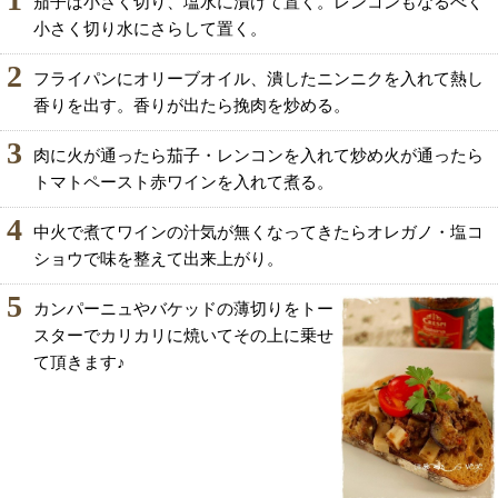
茄子は小さく切り、塩水に漬けて置く。レンコンもなるべく
小さく切り水にさらして置く。
2
フライパンにオリーブオイル、潰したニンニクを入れて熱し
香りを出す。香りが出たら挽肉を炒める。
3
肉に火が通ったら茄子・レンコンを入れて炒め火が通ったら
トマトペースト赤ワインを入れて煮る。
4
中火で煮てワインの汁気が無くなってきたらオレガノ・塩コ
ショウで味を整えて出来上がり。
5
カンパーニュやバケッドの薄切りをトー
スターでカリカリに焼いてその上に乗せ
て頂きます♪