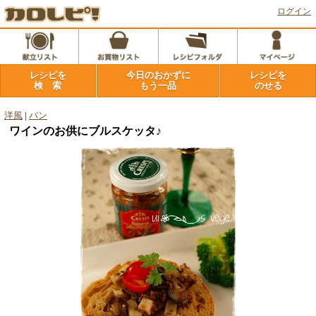
ログイン
レシピを
今日のおかずに
レシピを
検 索
もう一品
のせる
洋風
|
パン
ワインのお供にブルスケッタ♪