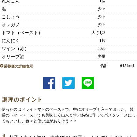
れんこん
1個
塩
少々
こしょう
少々
オレガノ
少々
トマト（ペースト）
大さじ3
にんにく
1片
ワイン（赤）
50cc
オリーブ油
少量
合計 615kcal
栄養価の詳細表示
使ったのはドライトマトのペーストで、中にオリーブも入ってました。 普
通のトマトペーストでも美味しく出来ます♪ 多めに作ってパスタソースにし
てもいいし、色々と使い道がありそう＾＾
1