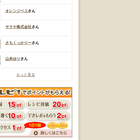
オレンジペコ
さん
サラヤ株式会社
さん
さちくっかりー
さん
山本ゆり
さん
もっと見る