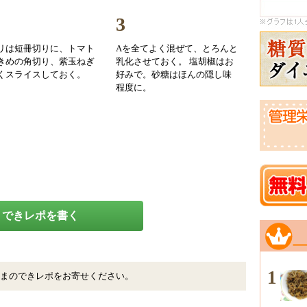
3
リは短冊切りに、トマト
Aを全てよく混ぜて、とろんと
きめの角切り、紫玉ねぎ
乳化させておく。 塩胡椒はお
くスライスしておく。
好みで。砂糖はほんの隠し味
程度に。
できレポを書く
1
まのできレポをお寄せください。