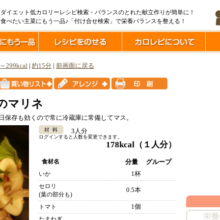
ダイエット低カロリーレシピ検索・バランスのとれた献立作りが簡単に！
食べたい主菜にもう一品♪「付け合せ検索」で栄養バランスを整える！
l～299kcal
|
約15分
|
前画面に戻る
のマリネ
4日保存も効くので常に冷蔵庫に常備してマス。
3人分
ログインすると人数を変更できます。
178kcal
（１人分）
食材名
分量
グループ
1杯
いか
セロリ
0.5本
(葉の部分も)
1個
トマト
たまねぎ