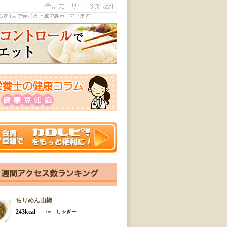
ちりめん山椒
243kcal
by しゃぎー