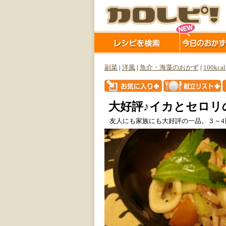
副菜
|
洋風
|
魚介・海藻のおかず
|
100kca
大好評♪イカとセロリ
友人にも家族にも大好評の一品。３～