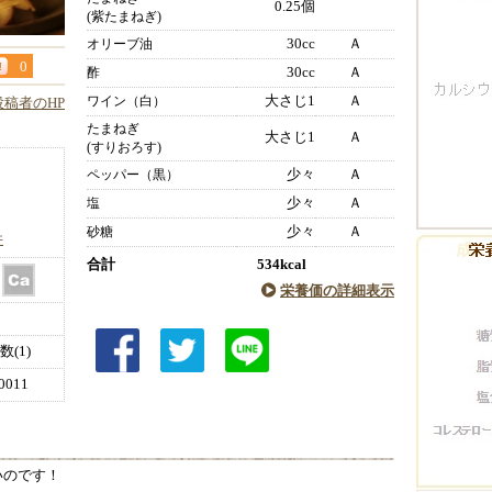
0.25個
(紫たまねぎ)
30cc
Ａ
オリーブ油
0
30cc
Ａ
酢
大さじ1
Ａ
ワイン（白）
投稿者のHP
たまねぎ
大さじ1
Ａ
(すりおろす)
少々
Ａ
ペッパー（黒）
少々
Ａ
塩
少々
Ａ
砂糖
件
合計
534kcal
栄養価の詳細表示
(1)
011
いのです！