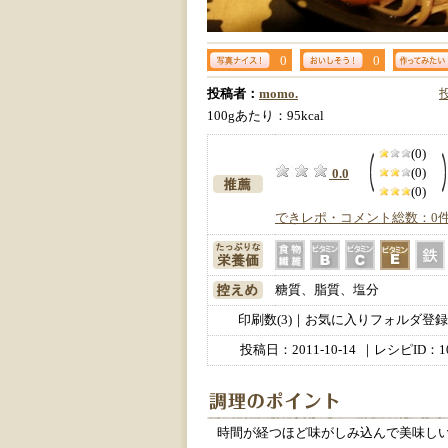
0
0
投稿者：
momo.
100gあたり：95kcal
(0)
(0)
0.0
(0)
できレポ・コメント総数：0
糖質、脂質、塩分
印刷数(3)｜お気に入りフォルダ登録数
投稿日：
2011-10-14
｜レシピID：10
時間が経つほど味がしみ込んで美味し