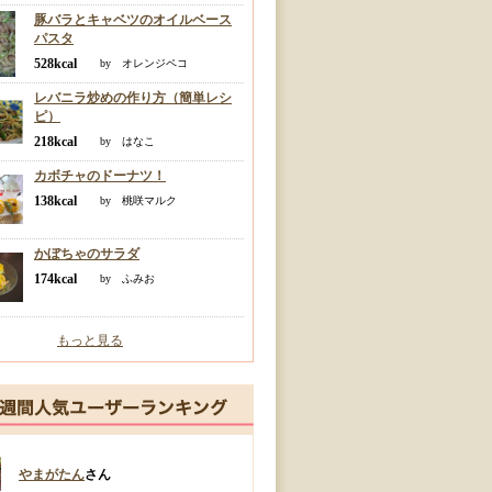
豚バラとキャベツのオイルベース
パスタ
528kcal
by オレンジペコ
レバニラ炒めの作り方（簡単レシ
ピ）
218kcal
by はなこ
カボチャのドーナツ！
138kcal
by 桃咲マルク
かぼちゃのサラダ
174kcal
by ふみお
もっと見る
やまがたん
さん