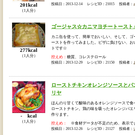
投稿日：2013-12-14 レシピID：21015 投稿者：
a
201kcal
（1人分）
ゴージャス☆カニマヨチートースト
カニ缶を使って、簡単でおいしい、そして、ゴ
ーストを作ってみました。ピザに負けない、お
トです☆
277kcal
（1人分）
控えめ：
糖質、コレステロール
投稿日：2013-12-29 レシピID：21150 投稿者：
ローストチキンオレンジソースとパ
リヤ
ほんのり甘くて酸味のあるオレンジソースで食
ローストチキン。鶏の味を吸ったオレンジパエ
作ります。
- kcal
（1人分）
控えめ：
※食材データが不足のため、表示で
投稿日：2013-12-26 レシピID：21127 投稿者：