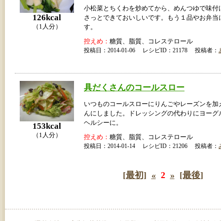
小松菜とちくわを炒めてから、めんつゆで味付
126kcal
さっとできておいしいです。もう１品やお弁当
（1人分）
す。
控えめ：
糖質、脂質、コレステロール
投稿日：2014-01-06 レシピID：21178 投稿者：
具だくさんのコールスロー
いつものコールスローにりんごやレーズンを加
んにしました。ドレッシングの代わりにヨーグ
ヘルシーに。
153kcal
（1人分）
控えめ：
糖質、脂質、コレステロール
投稿日：2014-01-14 レシピID：21206 投稿者：
[最初]
«
2
»
[最後]