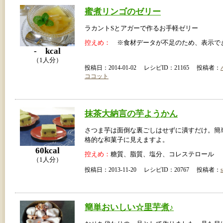
蜜煮リンゴのゼリー
ラカントSとアガーで作るお手軽ゼリー
控えめ：
※食材データが不足のため、表示で
- kcal
（1人分）
投稿日：2014-01-02 レシピID：21165 投稿者：
ココット
抹茶大納言の芋ようかん
さつま芋は面倒な裏ごしはせずに潰すだけ。簡
格的な和菓子に見えますよ。
60kcal
控えめ：
糖質、脂質、塩分、コレステロール
（1人分）
投稿日：2013-11-20 レシピID：20767 投稿者：
s
簡単おいしい☆里芋煮♪