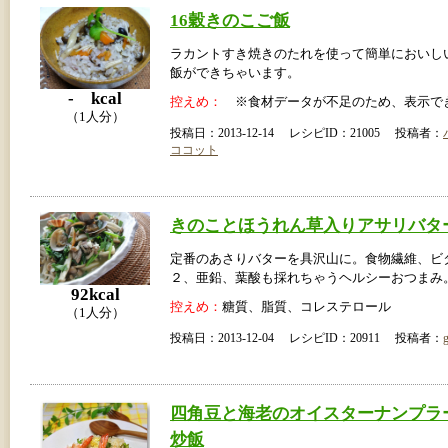
16穀きのこご飯
ラカントすき焼きのたれを使って簡単においし
飯ができちゃいます。
- kcal
控えめ：
※食材データが不足のため、表示で
（1人分）
投稿日：2013-12-14 レシピID：21005 投稿者：
ココット
きのことほうれん草入りアサリバタ
定番のあさりバターを具沢山に。食物繊維、ビ
２、亜鉛、葉酸も採れちゃうヘルシーおつまみ
92kcal
控えめ：
糖質、脂質、コレステロール
（1人分）
投稿日：2013-12-04 レシピID：20911 投稿者：
四角豆と海老のオイスターナンプラ
炒飯