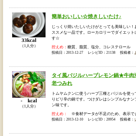
簡単おいしい☆焼きしいたけ♪
じっくり焼いたしいたけがとっても美味しい！
ススメな一品です。ローカロリーでダイエット
す☆
33kcal
（1人分）
控えめ：
糖質、脂質、塩分、コレステロール
投稿日：2013-12-27 レシピID：21138 投稿者：
タイ風バジルハーブレモン鍋★牛肉
老つみれ
トムヤムクンに使うハーブ三種とバジルを使っ
りピリ辛の鍋です。つけダレはシンプルなナン
- kcal
ン味です。
（1人分）
控えめ：
※食材データが不足のため、表示で
投稿日：2013-12-10 レシピID：20954 投稿者：