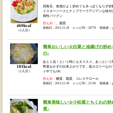
四角豆、食感がよく炒めても水っぽくならず炒
イスターソースとナンプラーでアジアンな味付
相性バツグン
控えめ：
、脂質
469kcal
投稿日：2013-11-20 レシピID：20770 投稿者：
（1人分）
簡単おいしい☆白菜と油揚げの炒め
の♪
あと１品！という時にもオススメ。あっという
101kcal
野菜おかずの出来上がりです。低カロリーなの
（1人分）
ト中でもOK
控えめ：
糖質、脂質、コレステロール
投稿日：2013-12-30 レシピID：21156 投稿者：
簡単美味しい☆小松菜とちくわの炒
煮♪