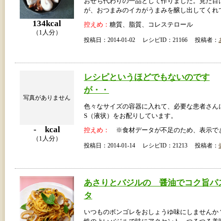
おせち代わりの一品として作りました。見た目
が、おつまみのイカがうまみを醸し出してくれ
134kcal
控えめ：
糖質、脂質、コレステロール
（1人分）
投稿日：2014-01-02 レシピID：21166 投稿者：
レシピというほどでもないのです
が・・
写真がありません
色々なサイズの容器に入れて、必要な患者さん
S（液状）をお配りしています。
- kcal
控えめ：
※食材データが不足のため、表示で
（1人分）
投稿日：2014-01-14 レシピID：21213 投稿者：
あさりとバジルの 醤油でコク旨パ
タ
いつものボンゴレをおしょうゆ味にしませんか